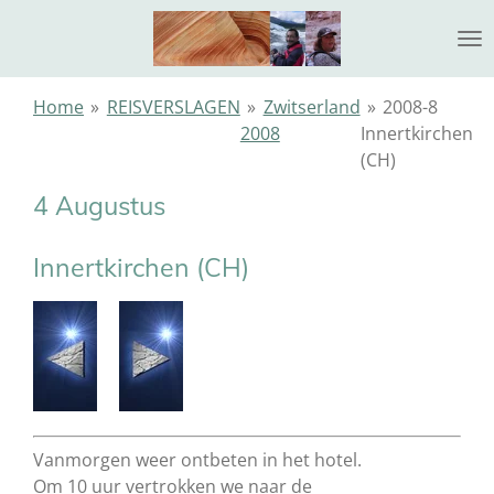
Ga
direct
naar
de
Home
»
REISVERSLAGEN
»
Zwitserland
»
2008-8
hoofdinhoud
2008
Innertkirchen
(CH)
4 Augustus
Innertkirchen (CH)
Vanmorgen weer ontbeten in het hotel.
Om 10 uur vertrokken we naar de