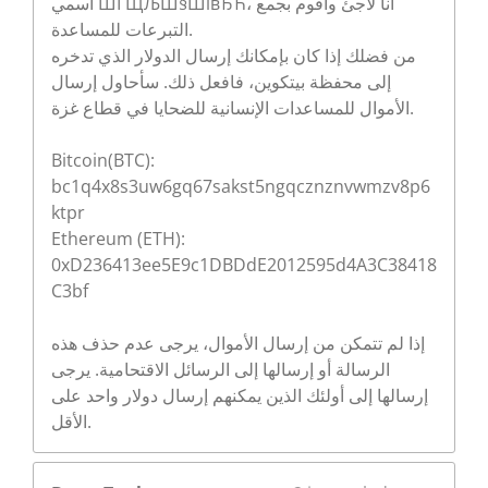
اسمي ШҐЩЉШ§ШівЂЋ، أنا لاجئ وأقوم بجمع
التبرعات للمساعدة.
من فضلك إذا كان بإمكانك إرسال الدولار الذي تدخره
إلى محفظة بيتكوين، فافعل ذلك. سأحاول إرسال
الأموال للمساعدات الإنسانية للضحايا في قطاع غزة.
Bitcoin(BTC):
bc1q4x8s3uw6gq67sakst5ngqcznznvwmzv8p6
ktpr
Ethereum (ETH):
0xD236413ee5E9c1DBDdE2012595d4A3C38418
C3bf
إذا لم تتمكن من إرسال الأموال، يرجى عدم حذف هذه
الرسالة أو إرسالها إلى الرسائل الاقتحامية. يرجى
إرسالها إلى أولئك الذين يمكنهم إرسال دولار واحد على
الأقل.