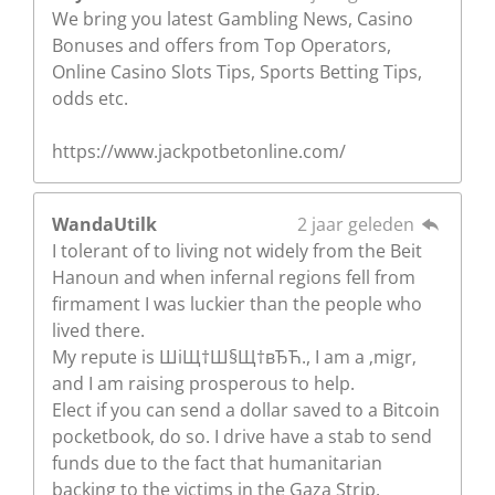
We bring you latest Gambling News, Casino
Bonuses and offers from Top Operators,
Online Casino Slots Tips, Sports Betting Tips,
odds etc.
https://www.jackpotbetonline.com/
WandaUtilk
2 jaar geleden
I tolerant of to living not widely from the Beit
Hanoun and when infernal regions fell from
firmament I was luckier than the people who
lived there.
My repute is ШіЩ†Ш§Щ†вЂЋ., I am a ‚migr‚
and I am raising prosperous to help.
Elect if you can send a dollar saved to a Bitcoin
pocketbook, do so. I drive have a stab to send
funds due to the fact that humanitarian
backing to the victims in the Gaza Strip.