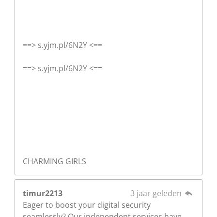
==> s.yjm.pl/6N2Y <==
==> s.yjm.pl/6N2Y <==
CHARMING GIRLS
timur2213
3 jaar geleden
Eager to boost your digital security
seamlessly? Our independent services have