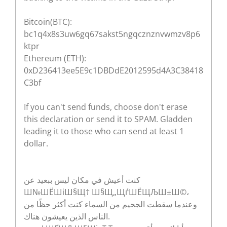
Bitcoin(BTC):
bc1q4x8s3uw6gq67sakst5ngqcznznvwmzv8p6
ktpr
Ethereum (ETH):
0xD236413ee5E9c1DBDdE2012595d4A3C38418
C3bf
If you can't send funds, choose don't erase
this declaration or send it to SPAM. Gladden
leading it to those who can send at least 1
dollar.
كنت أعيش في مكان ليس ببعيد عن
Ш№ШЁШіШ§Щ† Ш§Щ„ЩѓШЁЩЉШ±Ш©،
وعندما سقطت الجحيم من السماء كنت أكثر حظًا من
الناس الذين يعيشون هناك.