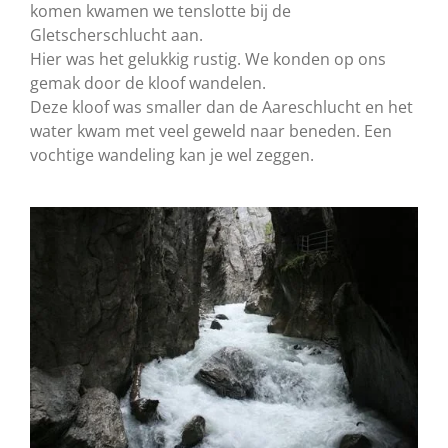
komen kwamen we tenslotte bij de
Gletscherschlucht aan.
Hier was het gelukkig rustig. We konden op ons
gemak door de kloof wandelen.
Deze kloof was smaller dan de Aareschlucht en het
water kwam met veel geweld naar beneden. Een
vochtige wandeling kan je wel zeggen.