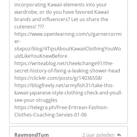
incorporating Kawaii elements into your
wardrobe, or do you have favored Kawaii
brands and influencers? Let us share the
cuteness! ???
https://www.openlearning.com/u/garnercormi
er-
s6xpoz/blog/4TipsAboutKawaiiClothingYouWo
uldLikeYouKnewBefore
https://writeablog.net/cheekchange91/the-
secret-history-of-fixing-a-leaking-shower-head
https://click4r.com/posts/g/14036558/
https://blogfreely.net/armyfish31/take-this-
kawaii-japanese-style-clothing-check-and-youll-
see-your-struggles
https://telegra.ph/Free-Eritrean-Fashion-
Clothes-Coaching-Servies-01-06
RaymondTum
2 jaar geleden