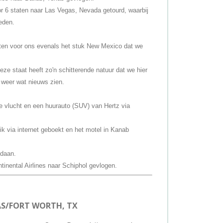
door 6 staten naar Las Vegas, Nevada getourd, waarbij
eden.
en voor ons evenals het stuk New Mexico dat we
ze staat heeft zo'n schitterende natuur dat we hier
 weer wat nieuws zien.
e vlucht en een huurauto (SUV) van Hertz via
ik via internet geboekt en het motel in Kanab
edaan.
inental Airlines naar Schiphol gevlogen.
S/FORT WORTH, TX