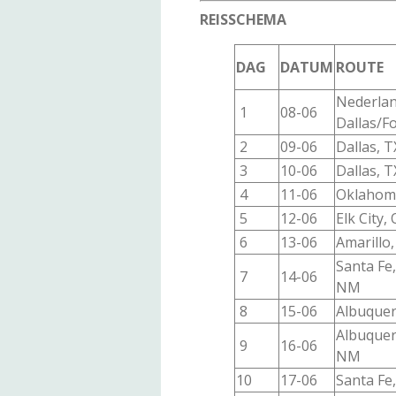
REISSCHEMA
DAG
DATUM
ROUTE
Nederlan
1
08-06
Dallas/F
2
09-06
Dallas, T
3
10-06
Dallas, T
4
11-06
Oklahoma 
5
12-06
Elk City,
6
13-06
Amarillo,
Santa Fe
7
14-06
NM
8
15-06
Albuque
Albuquer
9
16-06
NM
10
17-06
Santa Fe