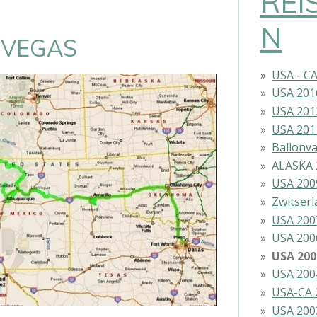
REI
N
 VEGAS
USA - C
USA 201
USA 201
USA 201
Ballonva
ALASKA 
USA 200
Zwitser
USA 200
USA 200
USA 200
USA 200
USA-CA 
USA 200