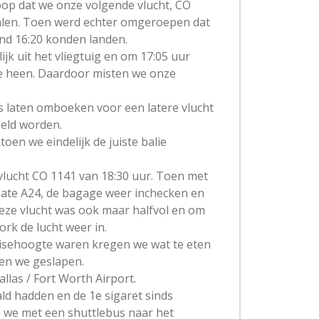
p dat we onze volgende vlucht, CO
alen. Toen werd echter omgeroepen dat
nd 16:20 konden landen.
jk uit het vliegtuig en om 17:05 uur
 heen. Daardoor misten we onze
 laten omboeken voor een latere vlucht
eld worden.
oen we eindelijk de juiste balie
ucht CO 1141 van 18:30 uur. Toen met
Gate A24, de bagage weer inchecken en
eze vlucht was ook maar halfvol en om
rk de lucht weer in.
ruisehoogte waren kregen we wat te eten
ben we geslapen.
las / Fort Worth Airport.
d hadden en de 1e sigaret sinds
n we met een shuttlebus naar het