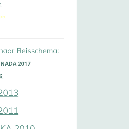
1
ers
naar Reisschema:
ANADA 2017
6
2013
2011
KA 2010