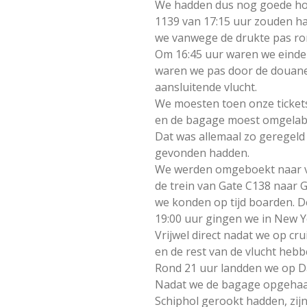
We hadden dus nog goede hoo
1139 van 17:15 uur zouden h
we vanwege de drukte pas ro
Om 16:45 uur waren we eindeli
waren we pas door de douane
aansluitende vlucht.
We moesten toen onze tickets
en de bagage moest omgelab
Dat was allemaal zo geregeld t
gevonden hadden.
We werden omgeboekt naar vl
de trein van Gate C138 naar 
we konden op tijd boarden. D
19:00 uur gingen we in New Yo
Vrijwel direct nadat we op c
en de rest van de vlucht heb
Rond 21 uur landden we op Dal
Nadat we de bagage opgehaal
Schiphol gerookt hadden, zij