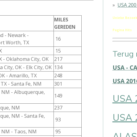
USA 200
Unieke Bezoek
MILES
GEREDEN
Pagina Hits
d - Newark -
16
ort Worth, TX
X
15
Terug 
X - Oklahoma City, OK
217
USA - C
City, OK - Elk City, OK
134
 OK - Amarillo, TX
248
USA 201
 TX - Santa Fe, NM
301
, NM - Albuquerque,
USA 
149
rque, NM
237
USA 
que, NM - Santa Fe,
93
, NM - Taos, NM
95
ALAS