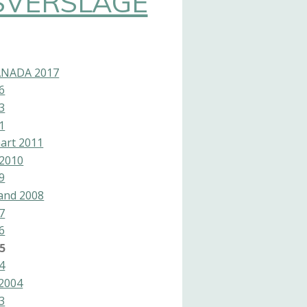
SVERSLAGE
ANADA 2017
6
3
1
art 2011
2010
9
land 2008
7
6
5
4
2004
3