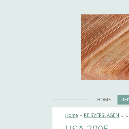
Ga
direct
naar
de
hoofdinhoud
HOME
RE
Home
»
REISVERSLAGEN
»
U