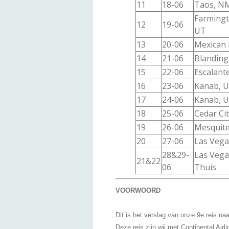
11
18-06
Taos, NM
Farmingt
12
19-06
UT
13
20-06
Mexican 
14
21-06
Blanding
15
22-06
Escalant
16
23-06
Kanab, 
17
24-06
Kanab, U
18
25-06
Cedar Ci
19
26-06
Mesquite
20
27-06
Las Vega
28&29-
Las Vega
21&22
06
Thuis
VOORWOORD
Dit is het verslag van onze 9e reis na
Deze reis zijn wij met Continental Air