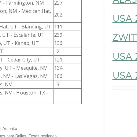
 - Farmington, NM
227
on, NM - Mexican Hat,
202
USA 
Hat, UT - Blanding, UT
111
ZWIT
, UT - Escalante, UT
239
e, UT - Kanab, UT
136
UT
2
USA 
T - Cedar City, UT
121
ty, UT - Mesquite, NV
134
USA 
, NV - Las Vegas, NV
106
s, NV
3
s, NV - Houston, TX -
ar Amerika.
lines naar Dallas, Texas gevlogen.