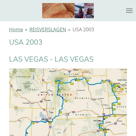
Ga
direct
naar
de
Home
»
REISVERSLAGEN
»
USA 2003
hoofdinhoud
USA 2003
LAS VEGAS - LAS VEGAS