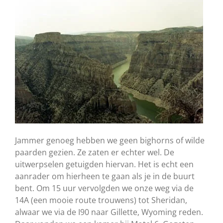
Jammer genoeg hebben we geen bighorns of wilde
paarden gezien. Ze zaten er echter wel. De
uitwerpselen getuigden hiervan. Het is echt een
aanrader om hierheen te gaan als je in de buurt
bent. Om 15 uur vervolgden we onze weg via de
14A (een mooie route trouwens) tot Sheridan,
alwaar we via de I90 naar Gillette, Wyoming reden.