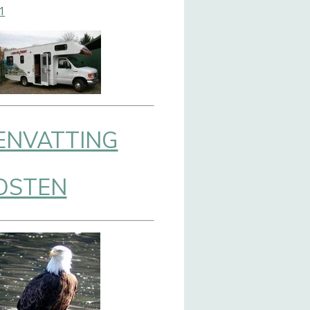
1
ENVATTING
OSTEN