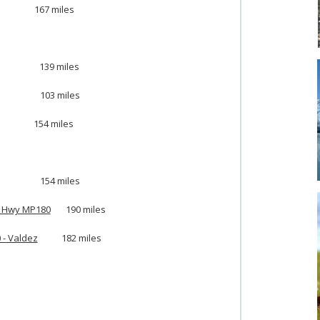
7 miles
39 miles
03 miles
 miles
54 miles
n Hwy MP180
190 miles
- Valdez
182 miles