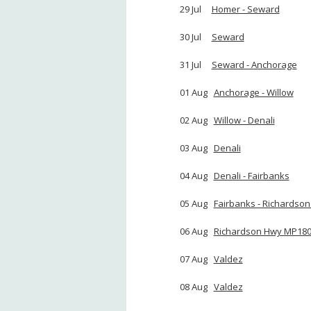
29 Jul
Homer - Seward
16
30 Jul
Seward
31 Jul
Seward - Anchorage
1
01 Aug
Anchorage - Willow
1
02 Aug
Willow - Denali
154
03 Aug
Denali
04 Aug
Denali - Fairbanks
1
05 Aug
Fairbanks - Richardso
06 Aug
Richardson Hwy MP180 
07 Aug
Valdez
08 Aug
Valdez