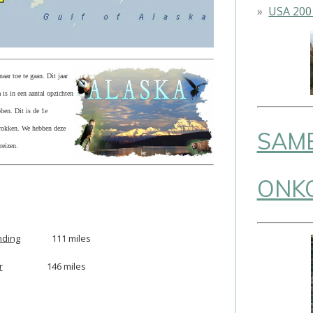
USA 200
aar toe te gaan. Dit jaar
 is in een aantal opzichten
ben. Dit is de 1e
rokken. We hebben deze
SAM
 reizen.
ONK
nding
111 miles
r
146 miles