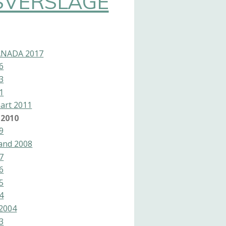
SVERSLAGE
ANADA 2017
6
3
1
art 2011
 2010
9
land 2008
7
6
5
4
2004
3