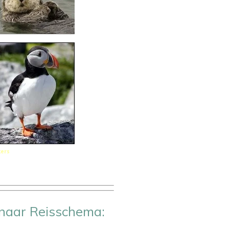
ers
naar Reisschema: