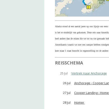
Alaska stond al een aantal jaren op ons lijstje om eens n
is het er eindelijk van gekomen. Deze reis naar Amerika
heel anders dan de reizen die we tot nu toe gemaakt heb
Amerikareis waarin we met een camper hebben rondget
keer maar 1 staat bezocht in tegenstelling tot de andere
REISSCHEMA
25 Jul
Vertrek naar Anchorage
26 Jul
Anchorage - Cooper La
27 Jul
Cooper Landing - Home
28 Jul
Homer