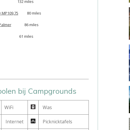
32 miles
y MP109,75
80 miles
Palmer
86 miles
1 miles
bolen bij Campgrounds
WiFi
Was
Internet
Picknicktafels