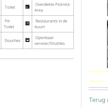
Overdekte Picknick-
Toilet
Area
Pit-
Restaurants in de
Toilet
buurt
Openbaar
Douches
vervoer/Shuttles
Unieke Bezoek
Pagina Hits
Terug 