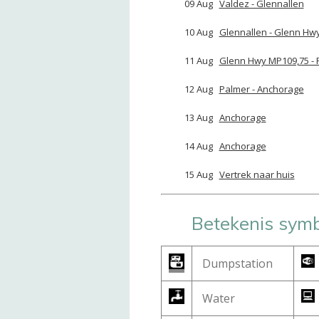
09 Aug
Valdez - Glennallen
1
10 Aug
Glennallen - Glenn Hw
11 Aug
Glenn Hwy MP109,75 - 
12 Aug
Palmer - Anchorage
6
13 Aug
Anchorage
14 Aug
Anchorage
15 Aug
Vertrek naar huis
Betekenis sym
Dumpstation
Water