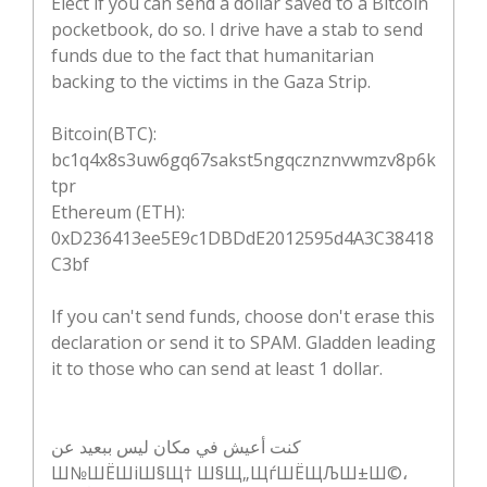
Elect if you can send a dollar saved to a Bitcoin
pocketbook, do so. I drive have a stab to send
funds due to the fact that humanitarian
backing to the victims in the Gaza Strip.
Bitcoin(BTC):
bc1q4x8s3uw6gq67sakst5ngqcznznvwmzv8p6k
tpr
Ethereum (ETH):
0xD236413ee5E9c1DBDdE2012595d4A3C38418
C3bf
If you can't send funds, choose don't erase this
declaration or send it to SPAM. Gladden leading
it to those who can send at least 1 dollar.
كنت أعيش في مكان ليس ببعيد عن
Ш№ШЁШіШ§Щ† Ш§Щ„ЩѓШЁЩЉШ±Ш©،