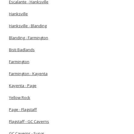
Escalante - Hanksville
Hanksville
Hanksville - Blanding
Blanding - Farmington
Bisti Badlands
Farmington
Farmington - Kayenta
Kayenta - Page
Yellow Rock
Page - Flagstaff
Flagstaff - GC Caverns
GC Caverns - Supai