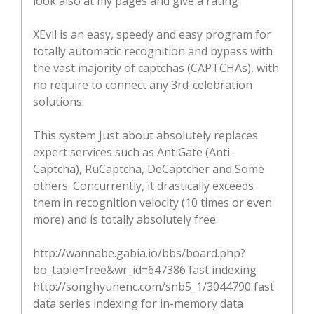
look also at my pages and give a rating
XEvil is an easy, speedy and easy program for
totally automatic recognition and bypass with
the vast majority of captchas (CAPTCHAs), with
no require to connect any 3rd-celebration
solutions.
This system Just about absolutely replaces
expert services such as AntiGate (Anti-
Captcha), RuCaptcha, DeCaptcher and Some
others. Concurrently, it drastically exceeds
them in recognition velocity (10 times or even
more) and is totally absolutely free.
http://wannabe.gabia.io/bbs/board.php?
bo_table=free&wr_id=647386 fast indexing
http://songhyunenc.com/snb5_1/3044790 fast
data series indexing for in-memory data