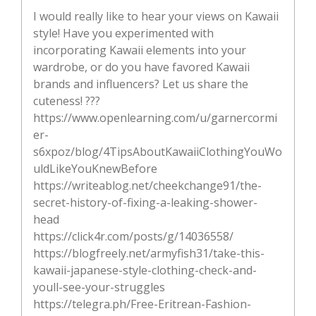
I would really like to hear your views on Kawaii
style! Have you experimented with
incorporating Kawaii elements into your
wardrobe, or do you have favored Kawaii
brands and influencers? Let us share the
cuteness! ???
https://www.openlearning.com/u/garnercormi
er-
s6xpoz/blog/4TipsAboutKawaiiClothingYouWo
uldLikeYouKnewBefore
https://writeablog.net/cheekchange91/the-
secret-history-of-fixing-a-leaking-shower-
head
https://click4r.com/posts/g/14036558/
https://blogfreely.net/armyfish31/take-this-
kawaii-japanese-style-clothing-check-and-
youll-see-your-struggles
https://telegra.ph/Free-Eritrean-Fashion-