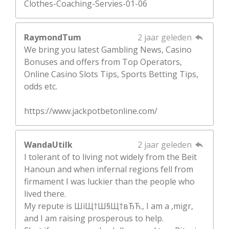
Clothes-Coaching-Servies-01-06
RaymondTum
2 jaar geleden
We bring you latest Gambling News, Casino
Bonuses and offers from Top Operators,
Online Casino Slots Tips, Sports Betting Tips,
odds etc.
https://www.jackpotbetonline.com/
WandaUtilk
2 jaar geleden
I tolerant of to living not widely from the Beit
Hanoun and when infernal regions fell from
firmament I was luckier than the people who
lived there.
My repute is ШіЩ†Ш§Щ†вЂЋ., I am a ‚migr‚
and I am raising prosperous to help.