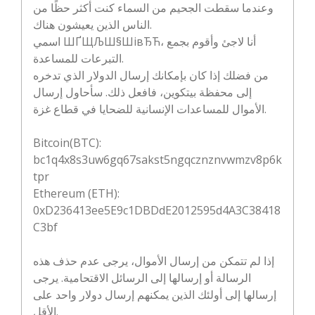
وعندما سقطت الجحيم من السماء كنت أكثر حظًا من
الناس الذين يعيشون هناك.
اسمي ШҐЩЉШ§ШівЂЋ، أنا لاجئ وأقوم بجمع
التبرعات للمساعدة.
من فضلك إذا كان بإمكانك إرسال الدولار الذي تدخره
إلى محفظة بيتكوين، فافعل ذلك. سأحاول إرسال
الأموال للمساعدات الإنسانية للضحايا في قطاع غزة.
Bitcoin(BTC):
bc1q4x8s3uw6gq67sakst5ngqcznznvwmzv8p6k
tpr
Ethereum (ETH):
0xD236413ee5E9c1DBDdE2012595d4A3C38418
C3bf
إذا لم تتمكن من إرسال الأموال، يرجى عدم حذف هذه
الرسالة أو إرسالها إلى الرسائل الاقتحامية. يرجى
إرسالها إلى أولئك الذين يمكنهم إرسال دولار واحد على
الأقل.