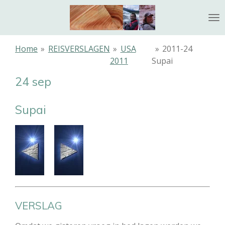
Ga
direct
naar
de
Home
»
REISVERSLAGEN
»
USA
»
2011-24
hoofdinhoud
2011
Supai
24 sep
Supai
VERSLAG