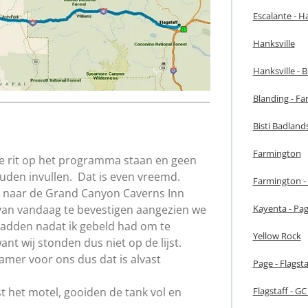
Escalante - H
Hanksville
Hanksville - 
Blanding - F
Bisti Badland
Farmington
 rit op het programma staan en geen
uden invullen. Dat is even vreemd.
Farmington -
n naar de Grand Canyon Caverns Inn
Kayenta - Pa
van vandaag te bevestigen aangezien we
adden nadat ik gebeld had om te
Yellow Rock
nt wij stonden dus niet op de lijst.
amer voor ons dus dat is alvast
Page - Flagsta
Flagstaff - G
t het motel, gooiden de tank vol en