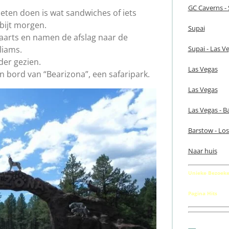
GC Caverns - 
ten doen is wat sandwiches of iets
bijt morgen.
Supai
arts en namen de afslag naar de
Supai - Las V
liams.
der gezien.
Las Vegas
n bord van “Bearizona”, een safaripark.
Las Vegas
Las Vegas - B
Barstow - Los
Naar huis
Unieke Bezoeke
Pagina Hits