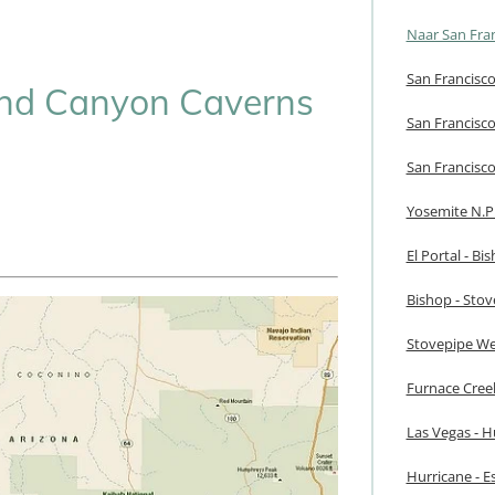
Naar San Fra
San Francisc
and Canyon Caverns
San Francisc
San Francisco 
Yosemite N.P
El Portal - Bi
Bishop - Stov
Stovepipe Wel
Furnace Creek
Las Vegas - H
Hurricane - E