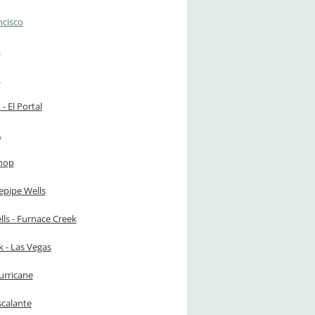
ncisco
o
o
- El Portal
.
shop
epipe Wells
ls - Furnace Creek
 - Las Vegas
urricane
scalante