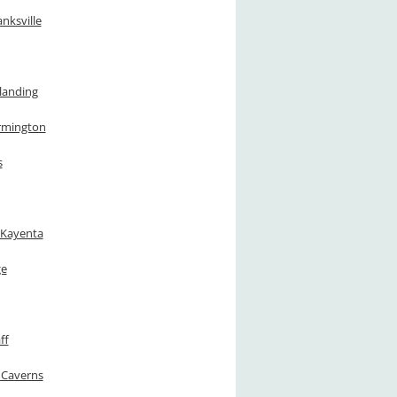
anksville
Blanding
armington
s
 Kayenta
ge
ff
C Caverns