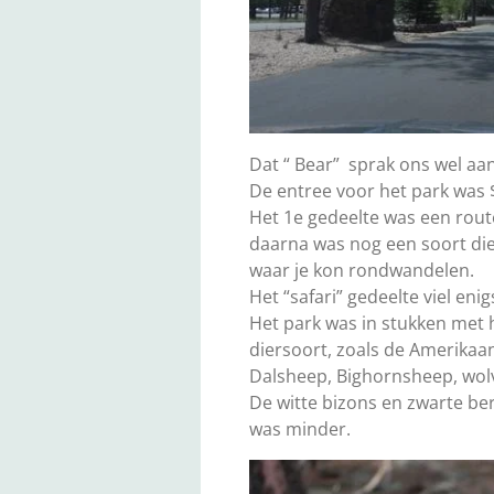
Dat “ Bear” sprak ons wel aa
De entree voor het park was 
Het 1e gedeelte was een rout
daarna was nog een soort die
waar je kon rondwandelen.
Het “safari” gedeelte viel enig
Het park was in stukken met h
diersoort, zoals de Amerikaan
Dalsheep, Bighornsheep, wol
De witte bizons en zwarte be
was minder.