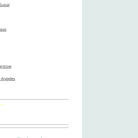
Supai
egas
arstow
 Angeles
rs