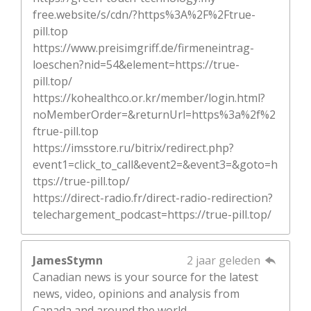
free.website/s/cdn/?https%3A%2F%2Ftrue-
pill.top
https://www.preisimgriff.de/firmeneintrag-
loeschen?nid=54&element=https://true-
pill.top/
https://kohealthco.or.kr/member/login.html?
noMemberOrder=&returnUrl=https%3a%2f%2
ftrue-pill.top
https://imsstore.ru/bitrix/redirect.php?
event1=click_to_call&event2=&event3=&goto=h
ttps://true-pill.top/
https://direct-radio.fr/direct-radio-redirection?
telechargement_podcast=https://true-pill.top/
JamesStymn
2 jaar geleden
Canadian news is your source for the latest
news, video, opinions and analysis from
Canada and around the world.