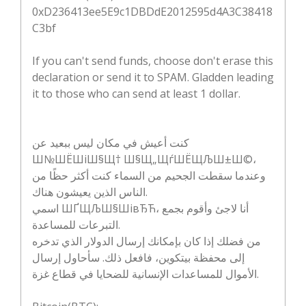
0xD236413ee5E9c1DBDdE2012595d4A3C38418
C3bf
If you can't send funds, choose don't erase this
declaration or send it to SPAM. Gladden leading
it to those who can send at least 1 dollar.
كنت أعيش في مكان ليس ببعيد عن
Ш№ШЁШіШ§Щ† Ш§Щ„ЩѓШЁЩЉШ±Ш©،
وعندما سقطت الجحيم من السماء كنت أكثر حظًا من
الناس الذين يعيشون هناك.
اسمي ШҐЩЉШ§ШівЂЋ، أنا لاجئ وأقوم بجمع
التبرعات للمساعدة.
من فضلك إذا كان بإمكانك إرسال الدولار الذي تدخره
إلى محفظة بيتكوين، فافعل ذلك. سأحاول إرسال
الأموال للمساعدات الإنسانية للضحايا في قطاع غزة.