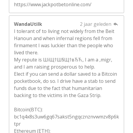
https://www.jackpotbetonline.com/
WandaUtilk
2 jaar geleden
I tolerant of to living not widely from the Beit
Hanoun and when infernal regions fell from
firmament I was luckier than the people who
lived there.
My repute is ШіЩ†Ш§Щ†вЂЋ., I am a ‚migr‚
and I am raising prosperous to help.
Elect if you can send a dollar saved to a Bitcoin
pocketbook, do so. I drive have a stab to send
funds due to the fact that humanitarian
backing to the victims in the Gaza Strip.
Bitcoin(BTC):
bc1q4x8s3uw6gq67sakst5ngqcznznvwmzv8p6k
tpr
Ethereum (ETH):