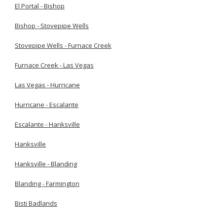
El Portal - Bishop
Bishop - Stovepipe Wells
Stovepipe Wells - Furnace Creek
Furnace Creek - Las Vegas
Las Vegas - Hurricane
Hurricane - Escalante
Escalante - Hanksville
Hanksville
Hanksville - Blanding
Blanding - Farmington
Bisti Badlands