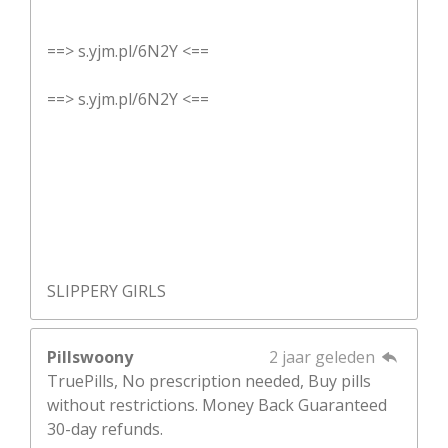
==> s.yjm.pl/6N2Y <==
==> s.yjm.pl/6N2Y <==
SLIPPERY GIRLS
Pillswoony
2 jaar geleden
TruePills, No prescription needed, Buy pills
without restrictions. Money Back Guaranteed
30-day refunds.