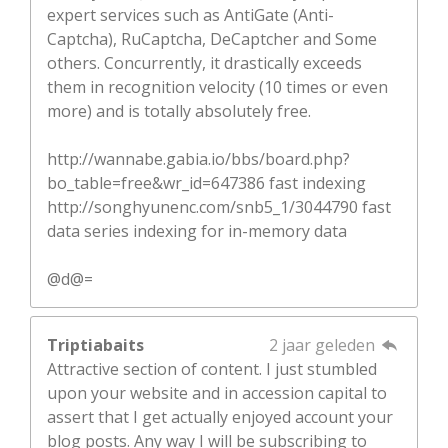
expert services such as AntiGate (Anti-
Captcha), RuCaptcha, DeCaptcher and Some
others. Concurrently, it drastically exceeds
them in recognition velocity (10 times or even
more) and is totally absolutely free.
http://wannabe.gabia.io/bbs/board.php?
bo_table=free&wr_id=647386 fast indexing
http://songhyunenc.com/snb5_1/3044790 fast
data series indexing for in-memory data
@d@=
Triptiabaits
2 jaar geleden
Attractive section of content. I just stumbled
upon your website and in accession capital to
assert that I get actually enjoyed account your
blog posts. Any way I will be subscribing to