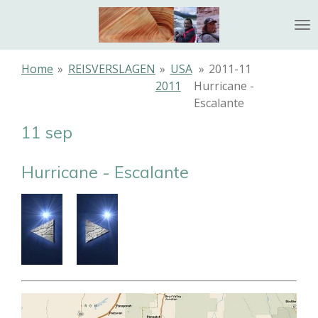
Ga
direct
naar
de
Home
»
REISVERSLAGEN
»
USA
»
2011-11
hoofdinhoud
2011
Hurricane -
Escalante
11 sep
Hurricane - Escalante