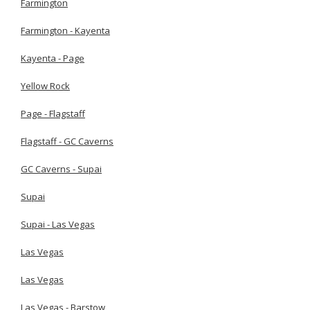
Farmington
Farmington - Kayenta
Kayenta - Page
Yellow Rock
Page - Flagstaff
Flagstaff - GC Caverns
GC Caverns - Supai
Supai
Supai - Las Vegas
Las Vegas
Las Vegas
Las Vegas - Barstow