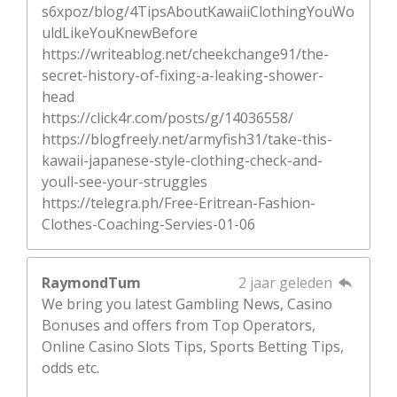
s6xpoz/blog/4TipsAboutKawaiiClothingYouWo
uldLikeYouKnewBefore
https://writeablog.net/cheekchange91/the-
secret-history-of-fixing-a-leaking-shower-
head
https://click4r.com/posts/g/14036558/
https://blogfreely.net/armyfish31/take-this-
kawaii-japanese-style-clothing-check-and-
youll-see-your-struggles
https://telegra.ph/Free-Eritrean-Fashion-
Clothes-Coaching-Servies-01-06
RaymondTum
2 jaar geleden
We bring you latest Gambling News, Casino
Bonuses and offers from Top Operators,
Online Casino Slots Tips, Sports Betting Tips,
odds etc.