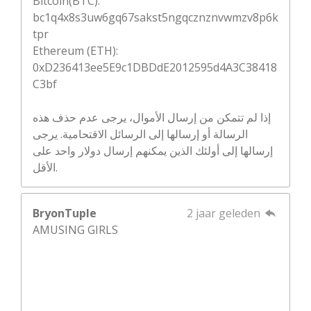
Bitcoin(BTC):
bc1q4x8s3uw6gq67sakst5ngqcznznvwmzv8p6k
tpr
Ethereum (ETH):
0xD236413ee5E9c1DBDdE2012595d4A3C38418
C3bf
إذا لم تتمكن من إرسال الأموال، يرجى عدم حذف هذه
الرسالة أو إرسالها إلى الرسائل الاقتحامية. يرجى
إرسالها إلى أولئك الذين يمكنهم إرسال دولار واحد على
الأقل.
BryonTuple
2 jaar geleden
AMUSING GIRLS