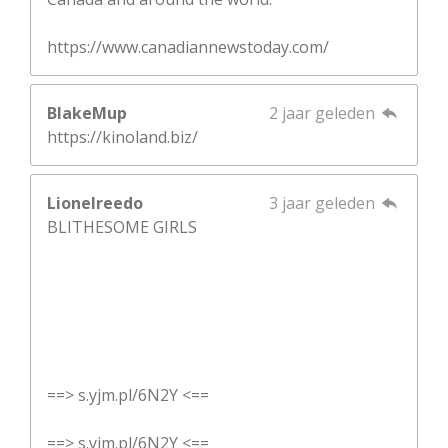
https://www.canadiannewstoday.com/
BlakeMup
2 jaar geleden
https://kinoland.biz/
Lionelreedo
3 jaar geleden
BLITHESOME GIRLS
==> s.yjm.pl/6N2Y <==
==> s.yjm.pl/6N2Y <==