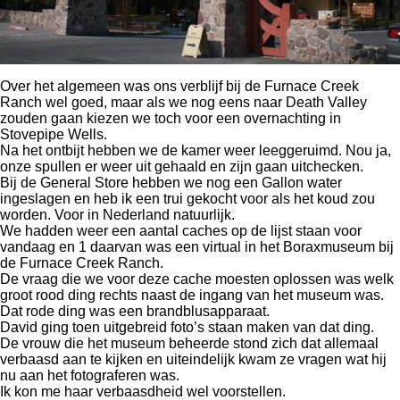
Over het algemeen was ons verblijf bij de Furnace Creek
Ranch wel goed, maar als we nog eens naar Death Valley
zouden gaan kiezen we toch voor een overnachting in
Stovepipe Wells.
Na het ontbijt hebben we de kamer weer leeggeruimd. Nou ja,
onze spullen er weer uit gehaald en zijn gaan uitchecken.
Bij de General Store hebben we nog een Gallon water
ingeslagen en heb ik een trui gekocht voor als het koud zou
worden. Voor in Nederland natuurlijk.
We hadden weer een aantal caches op de lijst staan voor
vandaag en 1 daarvan was een virtual in het Boraxmuseum bij
de Furnace Creek Ranch.
De vraag die we voor deze cache moesten oplossen was welk
groot rood ding rechts naast de ingang van het museum was.
Dat rode ding was een brandblusapparaat.
David ging toen uitgebreid foto’s staan maken van dat ding.
De vrouw die het museum beheerde stond zich dat allemaal
verbaasd aan te kijken en uiteindelijk kwam ze vragen wat hij
nu aan het fotograferen was.
Ik kon me haar verbaasdheid wel voorstellen.