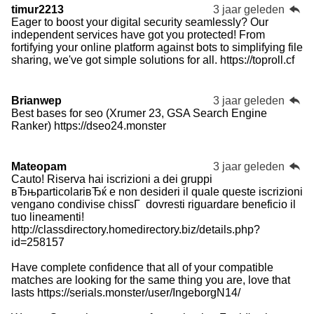
timur2213
3 jaar geleden
Eager to boost your digital security seamlessly? Our
independent services have got you protected! From
fortifying your online platform against bots to simplifying file
sharing, we've got simple solutions for all. https://toproll.cf
Brianwep
3 jaar geleden
Best bases for seo (Xrumer 23, GSA Search Engine
Ranker) https://dseo24.monster
Mateopam
3 jaar geleden
Cauto! Riserva hai iscrizioni a dei gruppi
вЂњparticolariвЂќ e non desideri il quale queste iscrizioni
vengano condivise chissГ dovresti riguardare beneficio il
tuo lineamenti!
http://classdirectory.homedirectory.biz/details.php?
id=258157
Have complete confidence that all of your compatible
matches are looking for the same thing you are, love that
lasts https://serials.monster/user/IngeborgN14/