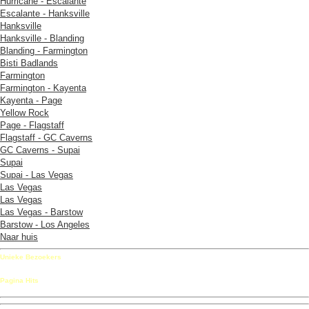
Hurricane - Escalante
Escalante - Hanksville
Hanksville
Hanksville - Blanding
Blanding - Farmington
Bisti Badlands
Farmington
Farmington - Kayenta
Kayenta - Page
Yellow Rock
Page - Flagstaff
Flagstaff - GC Caverns
GC Caverns - Supai
Supai
Supai - Las Vegas
Las Vegas
Las Vegas
Las Vegas - Barstow
Barstow - Los Angeles
Naar huis
Unieke Bezoekers
Pagina Hits