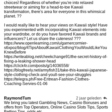
choices! Regardless of whether you're into relaxed
streetwear or aiming for a head-to-toe Kawaii
transformation, there's area for everyone in this whimsical
planet. ??
I would really like to hear your views on Kawaii style! Have
you experimented with incorporating Kawaii elements into
your wardrobe, or do you have favored Kawaii brands and
influencers? Let us share the cuteness! ???
https://www.openlearning.com/u/garnercormier-
s6xpoz/blog/4TipsAboutKawaiiClothingYouWouldLikeYou
KnewBefore
https://writeablog.net/cheekchange91/the-secret-history-of-
fixing-a-leaking-shower-head
https://click4r.com/posts/g/14036558/
https://blogfreely.net/armyfish31/take-this-kawaii-japanese-
style-clothing-check-and-youll-see-your-struggles
https://telegra.ph/Free-Eritrean-Fashion-Clothes-
Coaching-Servies-01-06
RaymondTum
2 jaar geleden
We bring you latest Gambling News, Casino Bonuses and
offers from Top Operators, Online Casino Slots Tips, Sports
Betting Tips, odds etc.