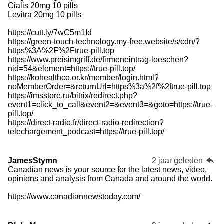
Cialis 20mg 10 pills
Levitra 20mg 10 pills
https://cutt.ly/7wC5m1Id
https://green-touch-technology.my-free.website/s/cdn/?
https%3A%2F%2Ftrue-pill.top
https://www.preisimgriff.de/firmeneintrag-loeschen?
nid=54&element=https://true-pill.top/
https://kohealthco.or.kr/member/login.html?
noMemberOrder=&returnUrl=https%3a%2f%2ftrue-pill.top
https://imsstore.ru/bitrix/redirect.php?
event1=click_to_call&event2=&event3=&goto=https://true-
pill.top/
https://direct-radio.fr/direct-radio-redirection?
telechargement_podcast=https://true-pill.top/
JamesStymn
2 jaar geleden
Canadian news is your source for the latest news, video,
opinions and analysis from Canada and around the world.
https://www.canadiannewstoday.com/