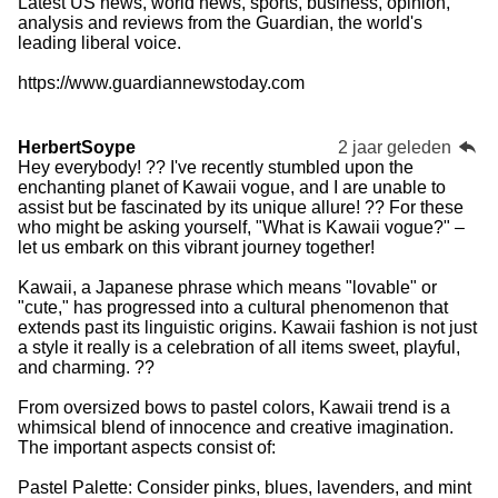
Latest US news, world news, sports, business, opinion,
analysis and reviews from the Guardian, the world's
leading liberal voice.
https://www.guardiannewstoday.com
HerbertSoype
2 jaar geleden
Hey everybody! ?? I've recently stumbled upon the
enchanting planet of Kawaii vogue, and I are unable to
assist but be fascinated by its unique allure! ?? For these
who might be asking yourself, "What is Kawaii vogue?" –
let us embark on this vibrant journey together!
Kawaii, a Japanese phrase which means "lovable" or
"cute," has progressed into a cultural phenomenon that
extends past its linguistic origins. Kawaii fashion is not just
a style it really is a celebration of all items sweet, playful,
and charming. ??
From oversized bows to pastel colors, Kawaii trend is a
whimsical blend of innocence and creative imagination.
The important aspects consist of:
Pastel Palette: Consider pinks, blues, lavenders, and mint