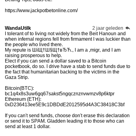
https://www.jackpotbetonline.com/
WandaUtilk
2 jaar geleden
I tolerant of to living not widely from the Beit Hanoun and
when infernal regions fell from firmament I was luckier than
the people who lived there.
My repute is ШіЩ†Ш§Щ†вЂЋ., I am a ‚migr‚ and I am
raising prosperous to help.
Elect if you can send a dollar saved to a Bitcoin
pocketbook, do so. I drive have a stab to send funds due to
the fact that humanitarian backing to the victims in the
Gaza Strip.
Bitcoin(BTC):
bc1q4x8s3uw6gq67sakst5ngqcznznvwmzv8p6ktpr
Ethereum (ETH):
0xD236413ee5E9c1DBDdE2012595d4A3C38418C3bf
If you can't send funds, choose don't erase this declaration
or send it to SPAM. Gladden leading it to those who can
send at least 1 dollar.