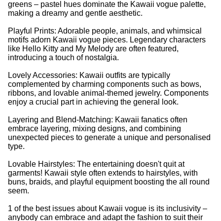
greens – pastel hues dominate the Kawaii vogue palette,
making a dreamy and gentle aesthetic.
Playful Prints: Adorable people, animals, and whimsical
motifs adorn Kawaii vogue pieces. Legendary characters
like Hello Kitty and My Melody are often featured,
introducing a touch of nostalgia.
Lovely Accessories: Kawaii outfits are typically
complemented by charming components such as bows,
ribbons, and lovable animal-themed jewelry. Components
enjoy a crucial part in achieving the general look.
Layering and Blend-Matching: Kawaii fanatics often
embrace layering, mixing designs, and combining
unexpected pieces to generate a unique and personalised
type.
Lovable Hairstyles: The entertaining doesn't quit at
garments! Kawaii style often extends to hairstyles, with
buns, braids, and playful equipment boosting the all round
seem.
1 of the best issues about Kawaii vogue is its inclusivity –
anybody can embrace and adapt the fashion to suit their