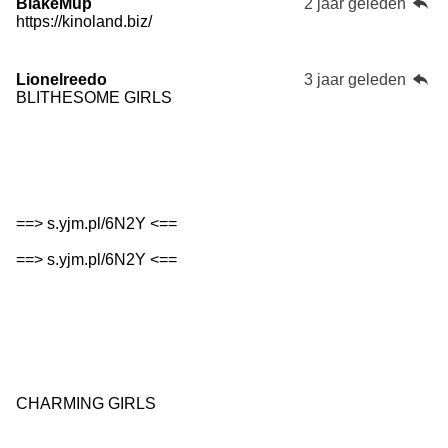
BlakeMup
2 jaar geleden
https://kinoland.biz/
Lionelreedo
3 jaar geleden
BLITHESOME GIRLS
==> s.yjm.pl/6N2Y <==
==> s.yjm.pl/6N2Y <==
CHARMING GIRLS