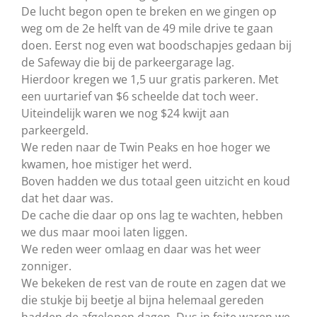
De lucht begon open te breken en we gingen op
weg om de 2e helft van de 49 mile drive te gaan
doen. Eerst nog even wat boodschapjes gedaan bij
de Safeway die bij de parkeergarage lag.
Hierdoor kregen we 1,5 uur gratis parkeren. Met
een uurtarief van $6 scheelde dat toch weer.
Uiteindelijk waren we nog $24 kwijt aan
parkeergeld.
We reden naar de Twin Peaks en hoe hoger we
kwamen, hoe mistiger het werd.
Boven hadden we dus totaal geen uitzicht en koud
dat het daar was.
De cache die daar op ons lag te wachten, hebben
we dus maar mooi laten liggen.
We reden weer omlaag en daar was het weer
zonniger.
We bekeken de rest van de route en zagen dat we
die stukje bij beetje al bijna helemaal gereden
hadden de afgelopen dagen. Dus in feite waren we