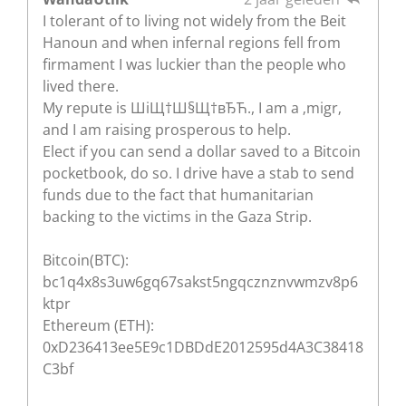
I tolerant of to living not widely from the Beit
Hanoun and when infernal regions fell from
firmament I was luckier than the people who
lived there.
My repute is ШіЩ†Ш§Щ†вЂЋ., I am a ‚migr‚
and I am raising prosperous to help.
Elect if you can send a dollar saved to a Bitcoin
pocketbook, do so. I drive have a stab to send
funds due to the fact that humanitarian
backing to the victims in the Gaza Strip.
Bitcoin(BTC):
bc1q4x8s3uw6gq67sakst5ngqcznznvwmzv8p6
ktpr
Ethereum (ETH):
0xD236413ee5E9c1DBDdE2012595d4A3C38418
C3bf