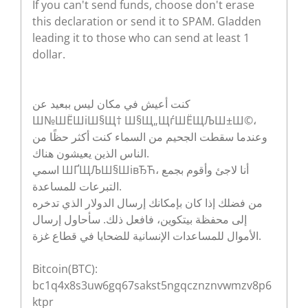
If you can't send funds, choose don't erase
this declaration or send it to SPAM. Gladden
leading it to those who can send at least 1
dollar.
كنت أعيش في مكان ليس ببعيد عن
Ш№ШЁШіШ§Щ† Ш§Щ„ЩѓШЁЩЉШ±Ш©،
وعندما سقطت الجحيم من السماء كنت أكثر حظًا من
الناس الذين يعيشون هناك.
اسمي ШҐЩЉШ§ШівЂЋ، أنا لاجئ وأقوم بجمع
التبرعات للمساعدة.
من فضلك إذا كان بإمكانك إرسال الدولار الذي تدخره
إلى محفظة بيتكوين، فافعل ذلك. سأحاول إرسال
الأموال للمساعدات الإنسانية للضحايا في قطاع غزة.
Bitcoin(BTC):
bc1q4x8s3uw6gq67sakst5ngqcznznvwmzv8p6
ktpr