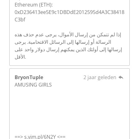
Ethereum (ETH):
0xD236413ee5E9c1DBDdE2012595d4A3C38418
C3bf
إذا لم تتمكن من إرسال الأموال، يرجى عدم حذف هذه
الرسالة أو إرسالها إلى الرسائل الاقتحامية. يرجى
إرسالها إلى أولئك الذين يمكنهم إرسال دولار واحد على
الأقل.
BryonTuple
2 jaar geleden
AMUSING GIRLS
==> s.yjm.pl/6N2Y <==