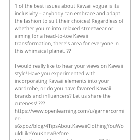
1 of the best issues about Kawaii vogue is its
inclusivity – anybody can embrace and adapt
the fashion to suit their choices! Regardless of
whether you're into relaxed streetwear or
aiming for a head-to-toe Kawaii
transformation, there's area for everyone in
this whimsical planet. ??
I would really like to hear your views on Kawaii
style! Have you experimented with
incorporating Kawaii elements into your
wardrobe, or do you have favored Kawaii
brands and influencers? Let us share the
cuteness! ???
https://www.openlearning.com/u/garnercormi
er-
s6xpoz/blog/4TipsAboutKawaiiClothingYouWo
uldLikeYouKnewBefore