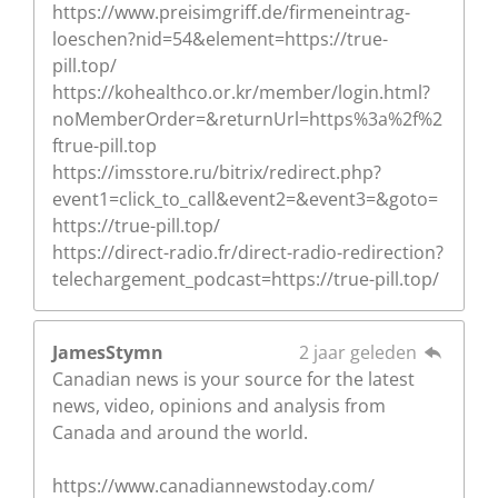
https://www.preisimgriff.de/firmeneintrag-
loeschen?nid=54&element=https://true-
pill.top/
https://kohealthco.or.kr/member/login.html?
noMemberOrder=&returnUrl=https%3a%2f%2
ftrue-pill.top
https://imsstore.ru/bitrix/redirect.php?
event1=click_to_call&event2=&event3=&goto=
https://true-pill.top/
https://direct-radio.fr/direct-radio-redirection?
telechargement_podcast=https://true-pill.top/
JamesStymn
2 jaar geleden
Canadian news is your source for the latest
news, video, opinions and analysis from
Canada and around the world.
https://www.canadiannewstoday.com/