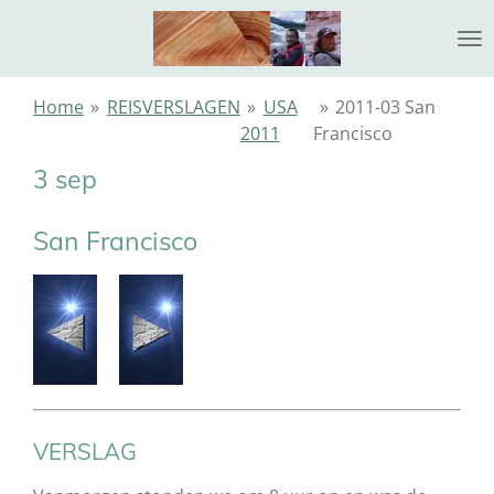
Ga
direct
naar
de
Home
»
REISVERSLAGEN
»
USA
»
2011-03 San
hoofdinhoud
2011
Francisco
3 sep
San Francisco
VERSLAG