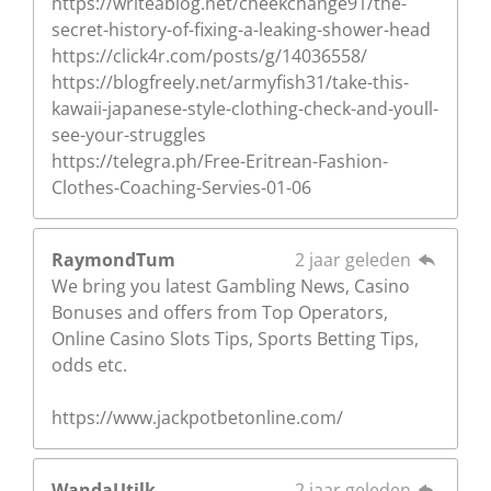
https://writeablog.net/cheekchange91/the-
secret-history-of-fixing-a-leaking-shower-head
https://click4r.com/posts/g/14036558/
https://blogfreely.net/armyfish31/take-this-
kawaii-japanese-style-clothing-check-and-youll-
see-your-struggles
https://telegra.ph/Free-Eritrean-Fashion-
Clothes-Coaching-Servies-01-06
RaymondTum
2 jaar geleden
We bring you latest Gambling News, Casino
Bonuses and offers from Top Operators,
Online Casino Slots Tips, Sports Betting Tips,
odds etc.
https://www.jackpotbetonline.com/
WandaUtilk
2 jaar geleden