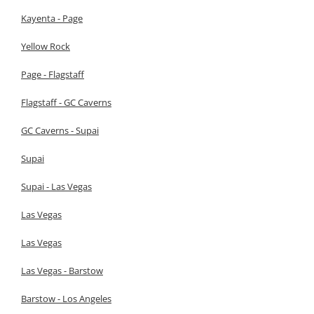
Kayenta - Page
Yellow Rock
Page - Flagstaff
Flagstaff - GC Caverns
GC Caverns - Supai
Supai
Supai - Las Vegas
Las Vegas
Las Vegas
Las Vegas - Barstow
Barstow - Los Angeles