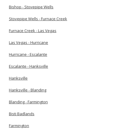
Bishop - Stovepipe Wells
Stovepipe Wells - Furnace Creek
Furnace Creek - Las Vegas
Las Vegas - Hurricane
Hurricane - Escalante
Escalante - Hanksville
Hanksville
Hanksville - Blanding
Blanding - Farmington
Bisti Badlands
Farmington