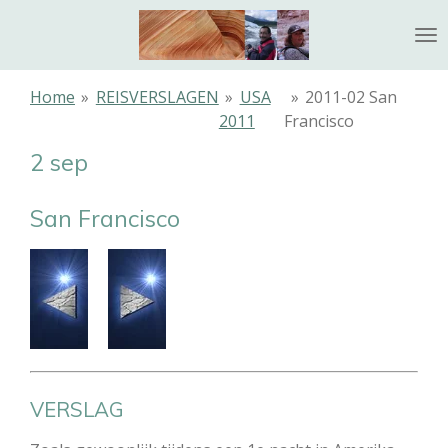
Ga
direct
naar
de
Home
»
REISVERSLAGEN
»
USA
»
2011-02 San
hoofdinhoud
2011
Francisco
2 sep
San Francisco
VERSLAG