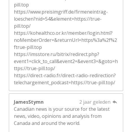
pill.top
https://www.preisimgriff.de/firmeneintrag-
loeschen?nid=54&element=https://true-
pill.top/
https://kohealthco.or.kr/member/login.html?
noMemberOrder=&returnUrl=https%3a%2f%2
ftrue-pill.top
https://imsstore.ru/bitrix/redirect.php?
event1=click_to_call&event2=&event3=&goto=h
ttps://true-pill.top/
https://direct-radio.fr/direct-radio-redirection?
telechargement_podcast=https://true-pill.top/
JamesStymn
2 jaar geleden
Canadian news is your source for the latest
news, video, opinions and analysis from
Canada and around the world.