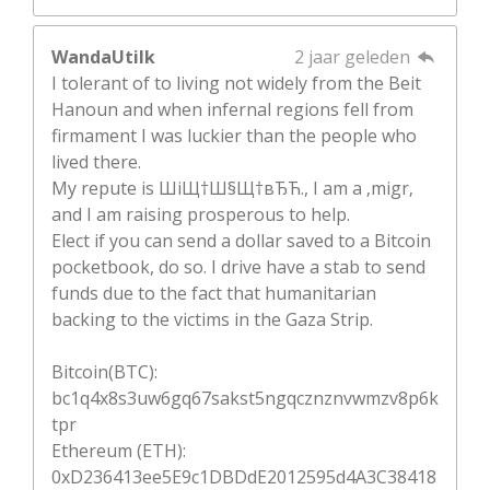
WandaUtilk
2 jaar geleden
I tolerant of to living not widely from the Beit
Hanoun and when infernal regions fell from
firmament I was luckier than the people who
lived there.
My repute is ШіЩ†Ш§Щ†вЂЋ., I am a ‚migr‚
and I am raising prosperous to help.
Elect if you can send a dollar saved to a Bitcoin
pocketbook, do so. I drive have a stab to send
funds due to the fact that humanitarian
backing to the victims in the Gaza Strip.
Bitcoin(BTC):
bc1q4x8s3uw6gq67sakst5ngqcznznvwmzv8p6k
tpr
Ethereum (ETH):
0xD236413ee5E9c1DBDdE2012595d4A3C38418