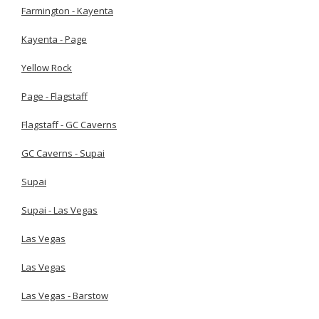
Farmington - Kayenta
Kayenta - Page
Yellow Rock
Page - Flagstaff
Flagstaff - GC Caverns
GC Caverns - Supai
Supai
Supai - Las Vegas
Las Vegas
Las Vegas
Las Vegas - Barstow