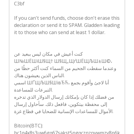
C3bf
If you can't send funds, choose don't erase this
declaration or send it to SPAM. Gladden leading
it to those who can send at least 1 dollar.
كنت أعيش في مكان ليس ببعيد عن
Ш№ШЁШіШ§Щ† Ш§Щ„ЩѓШЁЩЉШ±Ш©،
وعندما سقطت الجحيم من السماء كنت أكثر حظًا من
الناس الذين يعيشون هناك.
اسمي ШҐЩЉШ§ШівЂЋ، أنا لاجئ وأقوم بجمع
التبرعات للمساعدة.
من فضلك إذا كان بإمكانك إرسال الدولار الذي تدخره
إلى محفظة بيتكوين، فافعل ذلك. سأحاول إرسال
الأموال للمساعدات الإنسانية للضحايا في قطاع غزة.
Bitcoin(BTC):
bc1q4x8s3uw6gq67sakst5ngqcznznvwmzv8p6k