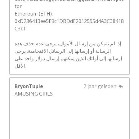
tpr
Ethereum (ETH):
0xD236413ee5E9c1DBDdE2012595d4A3C38418
C3bf
إذا لم تتمكن من إرسال الأموال، يرجى عدم حذف هذه
الرسالة أو إرسالها إلى الرسائل الاقتحامية. يرجى
إرسالها إلى أولئك الذين يمكنهم إرسال دولار واحد على
الأقل.
BryonTuple
2 jaar geleden
AMUSING GIRLS