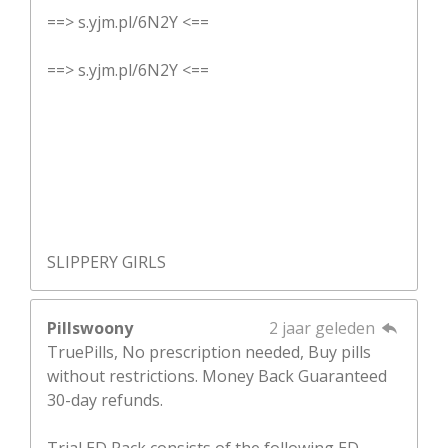
==> s.yjm.pl/6N2Y <==
==> s.yjm.pl/6N2Y <==
SLIPPERY GIRLS
Pillswoony
2 jaar geleden
TruePills, No prescription needed, Buy pills
without restrictions. Money Back Guaranteed
30-day refunds.
Trial ED Pack consists of the following ED